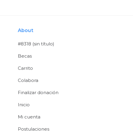
Skip
Skip
links
to
primary
About
navigation
Skip
#8318 (sin título)
to
Becas
content
Carrito
Colabora
Finalizar donación
Inicio
Mi cuenta
Postulaciones